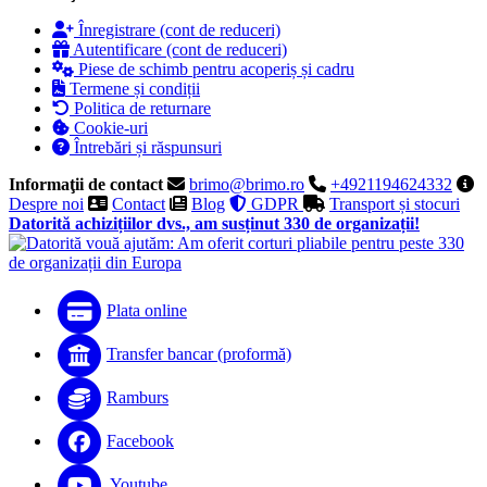
Înregistrare (cont de reduceri)
Autentificare (cont de reduceri)
Piese de schimb pentru acoperiș și cadru
Termene și condiții
Politica de returnare
Cookie-uri
Întrebări și răspunsuri
Informaţii de contact
brimo@brimo.ro
+4921194624332
Despre noi
Contact
Blog
GDPR
Transport și stocuri
Datorită achizițiilor dvs., am susținut 330 de organizații!
Plata online
Transfer bancar (proformă)
Ramburs
Facebook
Youtube