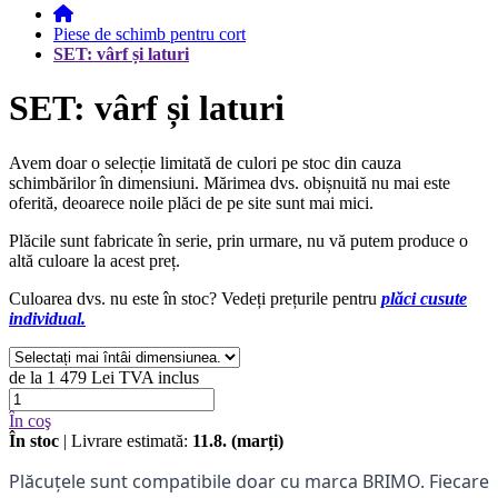
Piese de schimb pentru cort
SET: vârf și laturi
SET: vârf și laturi
Avem doar o selecție limitată de culori pe stoc din cauza
schimbărilor în dimensiuni. Mărimea dvs. obișnuită nu mai este
oferită, deoarece noile plăci de pe site sunt mai mici.
Plăcile sunt fabricate în serie, prin urmare, nu vă putem produce o
altă culoare la acest preț.
Culoarea dvs. nu este în stoc? Vedeți prețurile pentru
plăci cusute
individual.
de la
1 479 Lei
TVA inclus
În coş
În stoc
| Livrare estimată:
11.8. (marți)
Plăcuțele sunt compatibile doar cu marca BRIMO. Fiecare