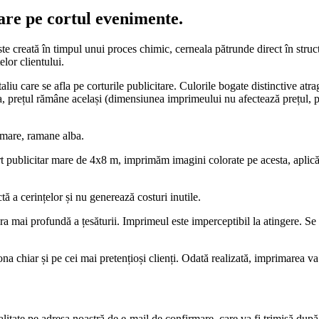
re pe cortul evenimente.
 creată în timpul unui proces chimic, cerneala pătrunde direct în structu
elor clientului.
taliu care se afla pe corturile publicitare. Culorile bogate distinctive atr
, prețul rămâne același (dimensiunea imprimeului nu afectează prețul, p
rimare, ramane alba.
t publicitar mare de 4x8 m, imprimăm imagini colorate pe acesta, aplic
ă a cerințelor și nu generează costuri inutile.
a mai profundă a țesăturii. Imprimeul este imperceptibil la atingere. Se p
na chiar și pe cei mai pretențioși clienți. Odată realizată, imprimarea va 
calitate pe adresa noastră de e-mail de confirmare, care va fi trimisă 