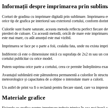
Informații despre imprimarea prin sublima
Corturi de gradina cu imprimare digitală prin sublimare. Imprimarea este
orice tip de grafica pe interiorul sau exteriorul cortului, conform dorint
Culorile sunt foarte saturate, aceasta metoda reflecta perfect fiecare de
pierderi de culoare. Cu această metodă, oricât de mare este imprimarea
este mai mare, cu atât anunțul este mai vizibil.
Imprimarea se face pe o parte a foii, cealalta fata, unde nu exista imp
Indiferent că este o dimensiune mică cu suprafața de 2x2 m sau un cor
cortului publicitar cu orice model.
Putem suprima orice parte a cortului, ceea ce permite îndeplinirea exact
Avantajul sublimării este pătrunderea permanentă a culorilor în structur
meteorologice și capacitatea de a obține o intensitate mare a culorii.
Un astfel de print va fi o reclamă pentru fiecare stand, care va impresio
Materiale grafice
Fișierele cu grafica pentru imprimare trebuie trimise în cea mai bună 