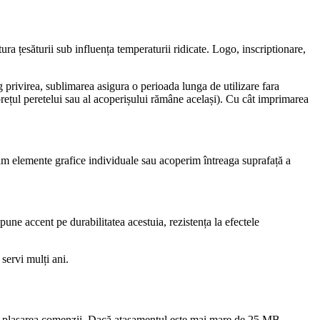
ra țesăturii sub influența temperaturii ridicate. Logo, inscriptionare,
ag privirea, sublimarea asigura o perioada lunga de utilizare fara
rețul peretelui sau al acoperișului rămâne același). Cu cât imprimarea
ăm elemente grafice individuale sau acoperim întreaga suprafață a
une accent pe durabilitatea acestuia, rezistența la efectele
servi mulți ani.
după plasarea comenzii. Dacă atașamentul este mai mare de 25 MB,