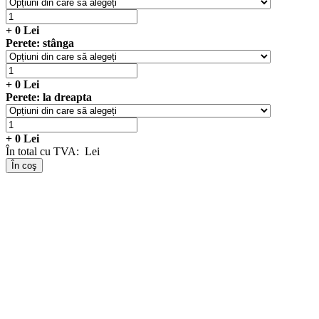
+
0
Lei
Perete: stânga
+
0
Lei
Perete: la dreapta
+
0
Lei
În total cu TVA:
Lei
În coş