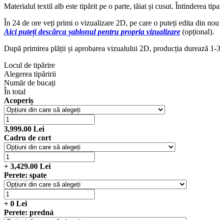
Materialul textil alb este tipărit pe o parte, tăiat și cusut. Întinderea ti
În 24 de ore veți primi o vizualizare 2D, pe care o puteți edita din nou 
Aici puteți descărca șablonul pentru propria vizualizare
(opțional).
După primirea plății și aprobarea vizualului 2D, producția durează 1-3 
Locul de tipărire
Alegerea tipăririi
Număr de bucați
În total
Acoperiș
3,999.00
Lei
Cadru de cort
+
3,429.00
Lei
Perete: spate
+
0
Lei
Perete: predná