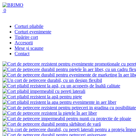
0
Corturi pliabile
Corturi evenimente
Tipărire cort
Accesorii
Mese și scaune
Contact