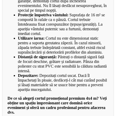
garanție, demontați cortul după încheierea
evenimentului. Nu îl lăsați desfăcut nesupravegheat, în
special pe timpul nopții.
Protecție împotriva vântului:
Suprafața de 16 m² se
comportă în rafale ca o pânză. Cortul trebuie
întotdeauna fixat corespunzător (țepușe/greutăți). La
apariția vântului puternic sau a furtunii, demontați
imediat cortul.
Utilizare iarna:
Cortul nu este dimensionat static
pentru a suporta greutatea zăpezii. În cazul ninsorii,
zăpada trebuie îndepărtată constant, altfel există riscul
supraîncărcării și deteriorării profilelor din aluminiu.
Distanță de siguranță:
Păstrați o distanță sigură față
de focuri deschise, grătare și radiatoare. Pânza din
poliester cu strat PVC este sensibilă la căldura radiantă
intensă.
Depozitare:
Depozitați cortul uscat. Dacă îl
împachetați în ploaie, desfăceți-l cât mai curând posibil
și lăsați materialele să se usuce bine pentru a preveni
apariția mucegaiului.
De ce să alegeți cortul promoțional premium 4x4 m? Veți
obține un spațiu impresionant care domină orice
eveniment și oferă un cadru profesional pentru afacerea
dvs.