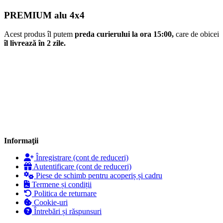
PREMIUM alu 4x4
Acest produs îl putem
preda curierului la ora 15:00,
care de obicei
îl livrează în 2 zile.
Informaţii
Înregistrare (cont de reduceri)
Autentificare (cont de reduceri)
Piese de schimb pentru acoperiș și cadru
Termene și condiții
Politica de returnare
Cookie-uri
Întrebări și răspunsuri