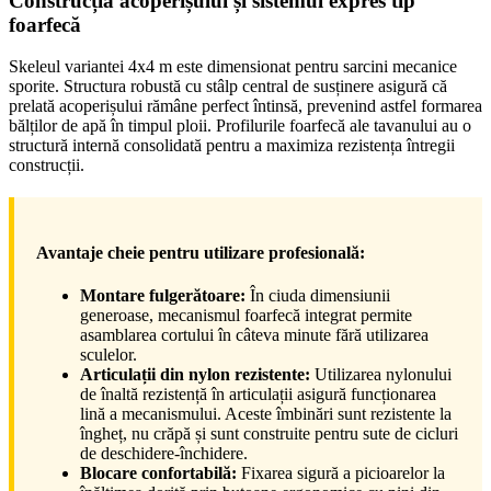
Construcția acoperișului și sistemul expres tip
foarfecă
Skeleul variantei 4x4 m este dimensionat pentru sarcini mecanice
sporite. Structura robustă cu stâlp central de susținere asigură că
prelată acoperișului rămâne perfect întinsă, prevenind astfel formarea
bălților de apă în timpul ploii. Profilurile foarfecă ale tavanului au o
structură internă consolidată pentru a maximiza rezistența întregii
construcții.
Avantaje cheie pentru utilizare profesională:
Montare fulgerătoare:
În ciuda dimensiunii
generoase, mecanismul foarfecă integrat permite
asamblarea cortului în câteva minute fără utilizarea
sculelor.
Articulații din nylon rezistente:
Utilizarea nylonului
de înaltă rezistență în articulații asigură funcționarea
lină a mecanismului. Aceste îmbinări sunt rezistente la
îngheț, nu crăpă și sunt construite pentru sute de cicluri
de deschidere-închidere.
Blocare confortabilă:
Fixarea sigură a picioarelor la