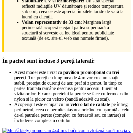
Stabilizare UV și termoreglare:
Un strat special
reflectă radiațiile UV dăunătoare și reduce temperatura
sub cort, ceea ce este apreciat în zilele toride de vară la
lucrul cu clienții.
Volan reprezentativ de 33 cm:
Marginea largă
perimetrală acoperă elegant partea superioară a
structurii și servește ca loc ideal pentru publicitate
textuală (de ex. site-ul web sau numele firmei).
În pachet sunt incluse 3 pereți laterali:
Acest model este livrat ca
pavilion promoțional cu trei
pereți
. Trei pereți cu lungimea de 4 m vor crea un spațiu
stabil, protejat de curenți de aer, praf și zgomot, în timp ce
partea frontală rămâne deschisă pentru accesul fluent al
vizitatorilor. Fixarea peretelui la perete se face cu fermoar din
nylon și la picior cu velcro (bandă adezivă cu scai).
Acoperișul este echipat cu un
velcro lat de calitate
pe întreg
perimetrul, ceea ce permite atașarea oricând cu ușurință a celui
de-al patrulea perete (complet, cu fereastră sau cu intrare) și
închiderea completă a cortului.