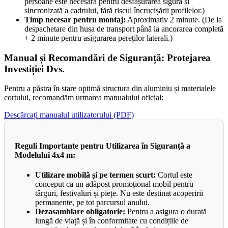
persoane este necesară pentru desfășurarea sigură și
sincronizată a cadrului, fără riscul încrucișării profilelor.)
Timp necesar pentru montaj:
Aproximativ 2 minute. (De la
despachetare din husa de transport până la ancorarea completă
+ 2 minute pentru asigurarea pereților laterali.)
Manual și Recomandări de Siguranță: Protejarea
Investiției Dvs.
Pentru a păstra în stare optimă structura din aluminiu și materialele
cortului, recomandăm urmarea manualului oficial:
Descărcați manualul utilizatorului (PDF)
Reguli Importante pentru Utilizarea în Siguranță a
Modelului 4x4 m:
Utilizare mobilă și pe termen scurt:
Cortul este
conceput ca un adăpost promoțional mobil pentru
târguri, festivaluri și piețe. Nu este destinat acoperirii
permanente, pe tot parcursul anului.
Dezasamblare obligatorie:
Pentru a asigura o durată
lungă de viață și în conformitate cu condițiile de