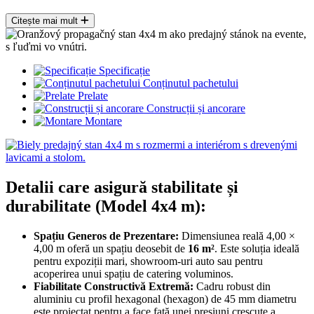
Citește mai mult
Specificație
Conținutul pachetului
Prelate
Construcții și ancorare
Montare
Detalii care asigură stabilitate și
durabilitate (Model 4x4 m):
Spațiu Generos de Prezentare:
Dimensiunea reală 4,00 ×
4,00 m oferă un spațiu deosebit de
16 m²
. Este soluția ideală
pentru expoziții mari, showroom-uri auto sau pentru
acoperirea unui spațiu de catering voluminos.
Fiabilitate Constructivă Extremă:
Cadru robust din
aluminiu cu profil hexagonal (hexagon) de 45 mm diametru
este proiectat pentru a face față unei presiuni crescute a