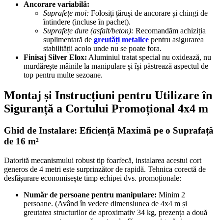
Ancorare variabilă:
Suprafețe moi:
Folosiți țăruși de ancorare și chingi de
întindere (incluse în pachet).
Suprafețe dure (asfalt/beton):
Recomandăm achiziția
suplimentară de
greutăți metalice
pentru asigurarea
stabilității acolo unde nu se poate fora.
Finisaj Silver Elox:
Aluminiul tratat special nu oxidează, nu
murdărește mâinile la manipulare și își păstrează aspectul de
top pentru multe sezoane.
Montaj și Instrucțiuni pentru Utilizare în
Siguranță a Cortului Promoțional 4x4 m
Ghid de Instalare: Eficiență Maximă pe o Suprafață
de 16 m²
Datorită mecanismului robust tip foarfecă, instalarea acestui cort
generos de 4 metri este surprinzător de rapidă. Tehnica corectă de
desfășurare economisește timp echipei dvs. promoționale:
Număr de persoane pentru manipulare:
Minim 2
persoane. (Având în vedere dimensiunea de 4x4 m și
greutatea structurilor de aproximativ 34 kg, prezența a două