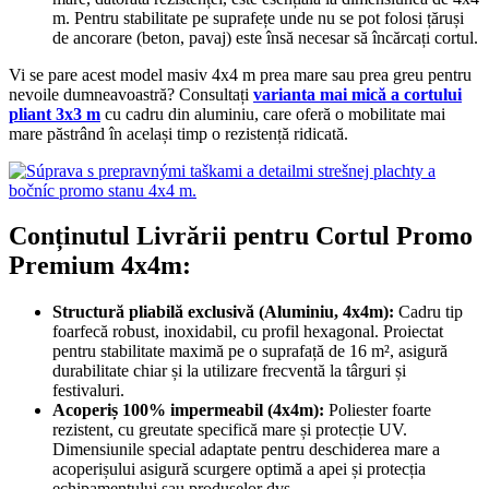
m. Pentru stabilitate pe suprafețe unde nu se pot folosi țăruși
de ancorare (beton, pavaj) este însă necesar să încărcați cortul.
Vi se pare acest model masiv 4x4 m prea mare sau prea greu pentru
nevoile dumneavoastră? Consultați
varianta mai mică a cortului
pliant 3x3 m
cu cadru din aluminiu, care oferă o mobilitate mai
mare păstrând în același timp o rezistență ridicată.
Conținutul Livrării pentru Cortul Promo
Premium 4x4m:
Structură pliabilă exclusivă (Aluminiu, 4x4m):
Cadru tip
foarfecă robust, inoxidabil, cu profil hexagonal. Proiectat
pentru stabilitate maximă pe o suprafață de 16 m², asigură
durabilitate chiar și la utilizare frecventă la târguri și
festivaluri.
Acoperiș 100% impermeabil (4x4m):
Poliester foarte
rezistent, cu greutate specifică mare și protecție UV.
Dimensiunile special adaptate pentru deschiderea mare a
acoperișului asigură scurgere optimă a apei și protecția
echipamentului sau produselor dvs.