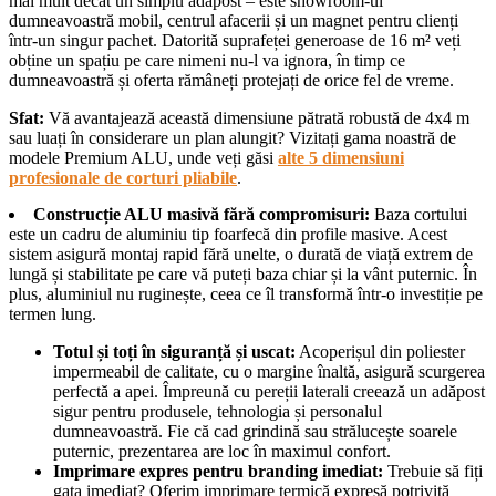
mai mult decât un simplu adăpost – este showroom-ul
dumneavoastră mobil, centrul afacerii și un magnet pentru clienți
într-un singur pachet. Datorită suprafeței generoase de 16 m² veți
obține un spațiu pe care nimeni nu-l va ignora, în timp ce
dumneavoastră și oferta rămâneți protejați de orice fel de vreme.
Sfat:
Vă avantajează această dimensiune pătrată robustă de 4x4 m
sau luați în considerare un plan alungit? Vizitați gama noastră de
modele Premium ALU, unde veți găsi
alte 5 dimensiuni
profesionale de corturi pliabile
.
Construcție ALU masivă fără compromisuri:
Baza cortului
este un cadru de aluminiu tip foarfecă din profile masive. Acest
sistem asigură montaj rapid fără unelte, o durată de viață extrem de
lungă și stabilitate pe care vă puteți baza chiar și la vânt puternic. În
plus, aluminiul nu ruginește, ceea ce îl transformă într-o investiție pe
termen lung.
Totul și toți în siguranță și uscat:
Acoperișul din poliester
impermeabil de calitate, cu o margine înaltă, asigură scurgerea
perfectă a apei. Împreună cu pereții laterali creează un adăpost
sigur pentru produsele, tehnologia și personalul
dumneavoastră. Fie că cad grindină sau strălucește soarele
puternic, prezentarea are loc în maximul confort.
Imprimare expres pentru branding imediat:
Trebuie să fiți
gata imediat? Oferim imprimare termică expresă potrivită