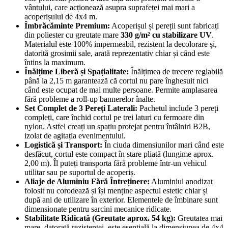
vântului, care acționează asupra suprafeței mai mari a
acoperișului de 4x4 m.
Îmbrăcăminte Premium:
Acoperișul și pereții sunt fabricați
din poliester cu greutate mare
330 g/m² cu stabilizare UV
.
Materialul este 100% impermeabil, rezistent la decolorare și,
datorită grosimii sale, arată reprezentativ chiar și când este
întins la maximum.
Înălțime Liberă și Spațialitate:
Înălțimea de trecere reglabilă
până la 2,15 m garantează că cortul nu pare înghesuit nici
când este ocupat de mai multe persoane. Permite amplasarea
fără probleme a roll-up bannerelor înalte.
Set Complet de 3 Pereți Laterali:
Pachetul include 3 pereți
compleți, care închid cortul pe trei laturi cu fermoare din
nylon. Astfel creați un spațiu protejat pentru întâlniri B2B,
izolat de agitația evenimentului.
Logistică și Transport:
În ciuda dimensiunilor mari când este
desfăcut, cortul este compact în stare pliată (lungime aprox.
2,00 m). Îl puteți transporta fără probleme într-un vehicul
utilitar sau pe suportul de acoperiș.
Aliaje de Aluminiu Fără Întreținere:
Aluminiul anodizat
folosit nu corodează și își menține aspectul estetic chiar și
după ani de utilizare în exterior. Elementele de îmbinare sunt
dimensionate pentru sarcini mecanice ridicate.
Stabilitate Ridicată (Greutate aprox. 54 kg):
Greutatea mai
mare, datorată rezistenței, este esențială la dimensiunea de 4x4