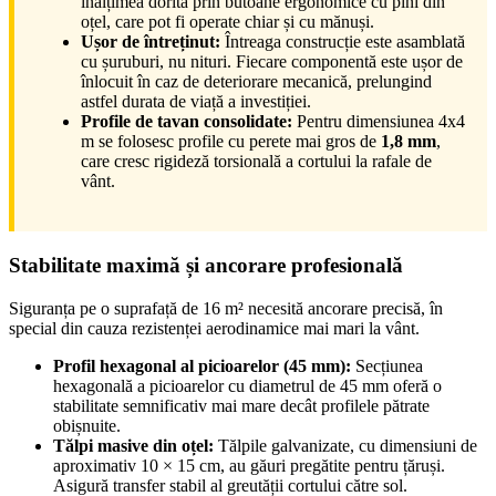
înălțimea dorită prin butoane ergonomice cu pini din
oțel, care pot fi operate chiar și cu mănuși.
Ușor de întreținut:
Întreaga construcție este asamblată
cu șuruburi, nu nituri. Fiecare componentă este ușor de
înlocuit în caz de deteriorare mecanică, prelungind
astfel durata de viață a investiției.
Profile de tavan consolidate:
Pentru dimensiunea 4x4
m se folosesc profile cu perete mai gros de
1,8 mm
,
care cresc rigideză torsională a cortului la rafale de
vânt.
Stabilitate maximă și ancorare profesională
Siguranța pe o suprafață de 16 m² necesită ancorare precisă, în
special din cauza rezistenței aerodinamice mai mari la vânt.
Profil hexagonal al picioarelor (45 mm):
Secțiunea
hexagonală a picioarelor cu diametrul de 45 mm oferă o
stabilitate semnificativ mai mare decât profilele pătrate
obișnuite.
Tălpi masive din oțel:
Tălpile galvanizate, cu dimensiuni de
aproximativ 10 × 15 cm, au găuri pregătite pentru țăruși.
Asigură transfer stabil al greutății cortului către sol.