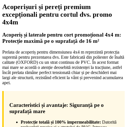
Acoperișuri și pereți premium
excepționali pentru cortul dvs. promo
4x4m
Acoperiș și laterale pentru cort promoțional 4x4 m:
Protecție maximă pe o suprafață de 16 m²
Prelata de acoperiș pentru dimensiunea 4x4 m reprezintă protecția
supremă pentru prezentarea dvs. Este fabricată din poliester de înaltă
calitate (OXFORD) cu un strat continuu de PVC. În acest format
mai mare se acordă o atenție deosebită rezistenței la tracțiune, astfel
încât prelata rămâne perfect tensionată chiar și pe deschideri mai
largi ale structurii, rezistând eficient la vânt și prevenind acumularea
apei.
Caracteristici și avantaje: Siguranță pe o
suprafață mare
Protecție totală și 100% impermeabilitate:
Datorită