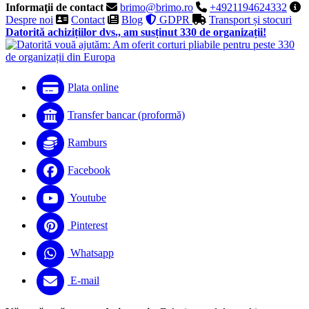
Informaţii de contact
brimo@brimo.ro
+4921194624332
Despre noi
Contact
Blog
GDPR
Transport și stocuri
Datorită achizițiilor dvs., am susținut 330 de organizații!
Plata online
Transfer bancar (proformă)
Ramburs
Facebook
Youtube
Pinterest
Whatsapp
E-mail