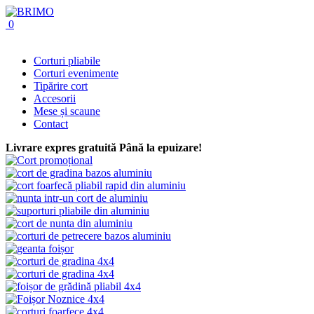
0
Corturi pliabile
Corturi evenimente
Tipărire cort
Accesorii
Mese și scaune
Contact
Livrare expres gratuită
Până la epuizare!