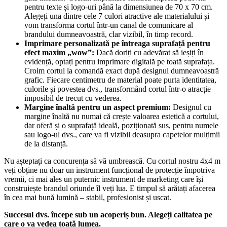
pentru texte și logo-uri până la dimensiunea de 70 x 70 cm.
Alegeți una dintre cele 7 culori atractive ale materialului și
vom transforma cortul într-un canal de comunicare al
brandului dumneavoastră, clar vizibil, în timp record.
Imprimare personalizată pe întreaga suprafață pentru
efect maxim „wow”:
Dacă doriți cu adevărat să ieșiți în
evidență, optați pentru imprimare digitală pe toată suprafața.
Croim cortul la comandă exact după designul dumneavoastră
grafic. Fiecare centimetru de material poate purta identitatea,
culorile și povestea dvs., transformând cortul într-o atracție
imposibil de trecut cu vederea.
Margine înaltă pentru un aspect premium:
Designul cu
margine înaltă nu numai că crește valoarea estetică a cortului,
dar oferă și o suprafață ideală, poziționată sus, pentru numele
sau logo-ul dvs., care va fi vizibil deasupra capetelor mulțimii
de la distanță.
Nu așteptați ca concurența să vă umbrească. Cu cortul nostru 4x4 m
veți obține nu doar un instrument funcțional de protecție împotriva
vremii, ci mai ales un puternic instrument de marketing care își
construiește brandul oriunde îl veți lua. E timpul să arătați afacerea
în cea mai bună lumină – stabil, profesionist și uscat.
Succesul dvs. începe sub un acoperiș bun. Alegeți calitatea pe
care o va vedea toată lumea.