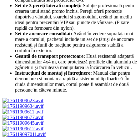
Set de 3 pereți laterali compleți:
Soluție profesională pentru
crearea unui stand promo închis. Pereții oferă protecție
împotriva vântului, soarelui și zgomotului, creând un mediu
ideal pentru prezentări VIP sau puncte de vânzare. (Fixare
rapidă cu fermoare din nylon).
Set de ancorare consolidat:
Având în vedere suprafața mai
mare a cortului, pachetul include un set de țăruși de ancorare
rezistenți și funii de tracțiune pentru asigurarea stabilă a
cortului în exterior.
Geantă de transport protectoare:
Husă rezistentă adaptată
dimensiunilor 4x4 m, care protejează profilele din aluminiu de
zgârieturi și facilitează manipularea la încărcarea în vehicul.
Instrucțiuni de montaj și întreținere:
Manual clar pentru
demontarea și montarea rapidă a sistemului tip foarfecă. În
ciuda dimensiunilor mari, cortul poate fi asamblat de două
persoane în câteva minute.