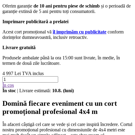
Oferim garanție
de 10 ani pentru piese de schimb
și o perioadă de
garanție extinsă de 5 ani pentru toți consumatorii.
Imprimare publicitară a prelatei
Acest cort promoțional vă
îl imprimăm cu publicitate
conform
dorințelor dumneavoastră, inclusiv retroactiv.
Livrare gratuită
Produsele ambalate până la ora 15:00 sunt livrate, în medie, în
termen de două zile lucrătoare.
4 997 Lei
TVA inclus
În coş
În stoc
| Livrare estimată:
10.8. (luni)
Domină fiecare eveniment cu un cort
promoțional profesional 4x4 m
În afaceri câștigă cel care se vede și cel care inspiră încredere. Cortul
nostru promoțional profesional cu dimensiunile de 4x4 metri este