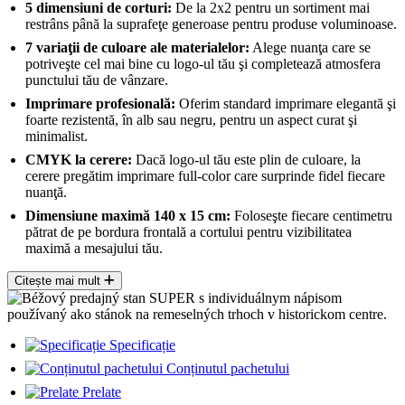
5 dimensiuni de corturi:
De la 2x2 pentru un sortiment mai
restrâns până la suprafeţe generoase pentru produse voluminoase.
7 variaţii de culoare ale materialelor:
Alege nuanţa care se
potriveşte cel mai bine cu logo-ul tău şi completează atmosfera
punctului tău de vânzare.
Imprimare profesională:
Oferim standard imprimare elegantă şi
foarte rezistentă, în alb sau negru, pentru un aspect curat şi
minimalist.
CMYK la cerere:
Dacă logo-ul tău este plin de culoare, la
cerere pregătim imprimare full-color care surprinde fidel fiecare
nuanţă.
Dimensiune maximă 140 x 15 cm:
Foloseşte fiecare centimetru
pătrat de pe bordura frontală a cortului pentru vizibilitatea
maximă a mesajului tău.
Citește mai mult
Specificație
Conținutul pachetului
Prelate