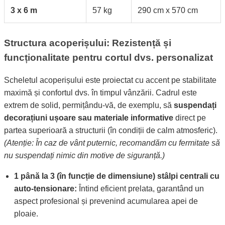
3 x 6 m
57 kg
290 cm x 570 cm
Structura acoperișului: Rezistență și
funcționalitate pentru cortul dvs. personalizat
Scheletul acoperișului este proiectat cu accent pe stabilitate
maximă și confortul dvs. în timpul vânzării. Cadrul este
extrem de solid, permițându-vă, de exemplu, să
suspendați
decorațiuni ușoare sau materiale informative
direct pe
partea superioară a structurii (în condiții de calm atmosferic).
(Atenție: În caz de vânt puternic, recomandăm cu fermitate să
nu suspendați nimic din motive de siguranță.)
1 până la 3 (în funcție de dimensiune) stâlpi centrali cu
auto-tensionare:
Întind eficient prelata, garantând un
aspect profesional și prevenind acumularea apei de
ploaie.