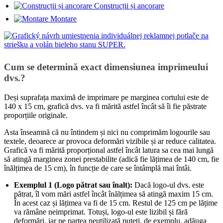
Construcții și ancorare
Montare
Cum se determină exact dimensiunea imprimeului
dvs.?
Deși suprafața maximă de imprimare pe marginea cortului este de
140 x 15 cm, grafică dvs. va fi mărită astfel încât să îi fie păstrate
proporțiile originale.
Asta înseamnă că nu întindem și nici nu comprimăm logourile sau
textele, deoarece ar provoca deformări vizibile și ar reduce calitatea.
Grafică va fi mărită proporțional astfel încât latura sa cea mai lungă
să atingă marginea zonei prestabilite (adică fie lățimea de 140 cm, fie
înălțimea de 15 cm), în funcție de care se întâmplă mai întâi.
Exemplul 1 (Logo pătrat sau înalt):
Dacă logo-ul dvs. este
pătrat, îl vom mări astfel încât înălțimea să atingă maxim 15 cm.
În acest caz și lățimea va fi de 15 cm. Restul de 125 cm pe lățime
va rămâne neimprimat. Totuși, logo-ul este lizibil și fără
deformări, iar pe partea neutilizată puteți, de exemplu, adăuga