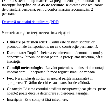
Datorită sistemului tip foarfecă vă pregătiți zona promoțională cu
inscripție
începând de la 45 de secunde
. Ridicarea este realizabilă
de o singură persoană; pentru confort maxim recomandăm 2
persoane.
Descarcă manualul de utilizare (PDF)
Securitate și întreținerea inscripției
Utilizare pe termen scurt:
Cortul este destinat scopurilor
promoționale transportabile, nu ca o construcție permanentă.
Demontare:
După încheierea evenimentului demontați cortul și
depozitați-l într-un loc uscat pentru a proteja atât structura, cât și
inscripția.
Condiții meteorologice:
La vânt puternic sau ninsori demontați
imediat cortul. Îndepărtați în mod regulat stratul de zăpadă.
Foc:
Nu amplasați cortul (în special părțile imprimate) în
apropierea flăcărilor deschise sau a surselor de căldură.
Garanție:
Lăsarea cortului desfăcut nesupravegheat (de ex. peste
noapte) poate duce la deteriorare și pierderea garanției.
Inscripția:
Este complet fără întreținere.