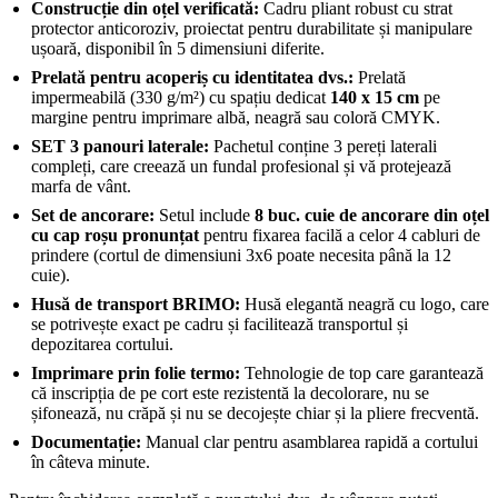
Construcție din oțel verificată:
Cadru pliant robust cu strat
protector anticoroziv, proiectat pentru durabilitate și manipulare
ușoară, disponibil în 5 dimensiuni diferite.
Prelată pentru acoperiș cu identitatea dvs.:
Prelată
impermeabilă (330 g/m²) cu spațiu dedicat
140 x 15 cm
pe
margine pentru imprimare albă, neagră sau coloră CMYK.
SET 3 panouri laterale:
Pachetul conține 3 pereți laterali
compleți, care creează un fundal profesional și vă protejează
marfa de vânt.
Set de ancorare:
Setul include
8 buc. cuie de ancorare din oțel
cu cap roșu pronunțat
pentru fixarea facilă a celor 4 cabluri de
prindere (cortul de dimensiuni 3x6 poate necesita până la 12
cuie).
Husă de transport BRIMO:
Husă elegantă neagră cu logo, care
se potrivește exact pe cadru și facilitează transportul și
depozitarea cortului.
Imprimare prin folie termo:
Tehnologie de top care garantează
că inscripția de pe cort este rezistentă la decolorare, nu se
șifonează, nu crăpă și nu se decojește chiar și la pliere frecventă.
Documentație:
Manual clar pentru asamblarea rapidă a cortului
în câteva minute.