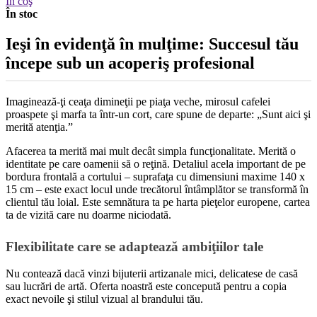
În coş
În stoc
Ieşi în evidenţă în mulţime: Succesul tău
începe sub un acoperiş profesional
Imaginează-ţi ceaţa dimineţii pe piaţa veche, mirosul cafelei
proaspete şi marfa ta într-un cort, care spune de departe: „Sunt aici şi
merită atenţia.”
Afacerea ta merită mai mult decât simpla funcţionalitate. Merită o
identitate pe care oamenii să o reţină. Detaliul acela important de pe
bordura frontală a cortului – suprafaţa cu dimensiuni maxime 140 x
15 cm – este exact locul unde trecătorul întâmplător se transformă în
clientul tău loial. Este semnătura ta pe harta pieţelor europene, cartea
ta de vizită care nu doarme niciodată.
Flexibilitate care se adaptează ambiţiilor tale
Nu contează dacă vinzi bijuterii artizanale mici, delicatese de casă
sau lucrări de artă. Oferta noastră este concepută pentru a copia
exact nevoile şi stilul vizual al brandului tău.