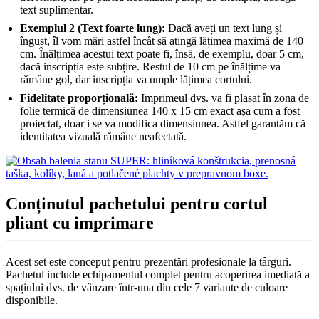
text suplimentar.
Exemplul 2 (Text foarte lung):
Dacă aveți un text lung și
îngust, îl vom mări astfel încât să atingă lățimea maximă de 140
cm. Înălțimea acestui text poate fi, însă, de exemplu, doar 5 cm,
dacă inscripția este subțire. Restul de 10 cm pe înălțime va
rămâne gol, dar inscripția va umple lățimea cortului.
Fidelitate proporțională:
Imprimeul dvs. va fi plasat în zona de
folie termică de dimensiunea 140 x 15 cm exact așa cum a fost
proiectat, doar i se va modifica dimensiunea. Astfel garantăm că
identitatea vizuală rămâne neafectată.
Conținutul pachetului pentru cortul
pliant cu imprimare
Acest set este conceput pentru prezentări profesionale la târguri.
Pachetul include echipamentul complet pentru acoperirea imediată a
spațiului dvs. de vânzare într-una din cele 7 variante de culoare
disponibile.