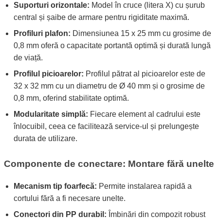
Suporturi orizontale:
Model în cruce (litera X) cu șurub
central și șaibe de armare pentru rigiditate maximă.
Profiluri plafon:
Dimensiunea 15 x 25 mm cu grosime de
0,8 mm oferă o capacitate portantă optimă și durată lungă
de viață.
Profilul picioarelor:
Profilul pătrat al picioarelor este de
32 x 32 mm cu un diametru de Ø 40 mm și o grosime de
0,8 mm, oferind stabilitate optimă.
Modularitate simplă:
Fiecare element al cadrului este
înlocuibil, ceea ce facilitează service-ul și prelungește
durata de utilizare.
Componente de conectare: Montare fără unelte
Mecanism tip foarfecă:
Permite instalarea rapidă a
cortului fără a fi necesare unelte.
Conectori din PP durabil:
Îmbinări din compozit robust