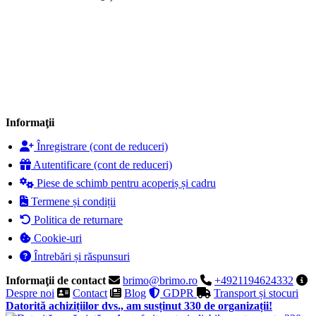
Informaţii
Înregistrare (cont de reduceri)
Autentificare (cont de reduceri)
Piese de schimb pentru acoperiș și cadru
Termene și condiții
Politica de returnare
Cookie-uri
Întrebări și răspunsuri
Informaţii de contact
brimo@brimo.ro
+4921194624332
Despre noi
Contact
Blog
GDPR
Transport și stocuri
Datorită achizițiilor dvs., am susținut 330 de organizații!