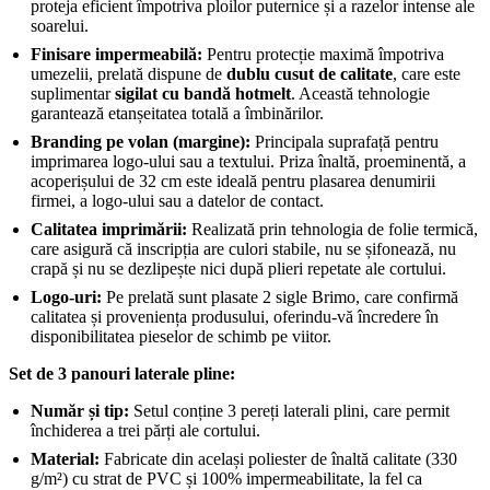
proteja eficient împotriva ploilor puternice și a razelor intense ale
soarelui.
Finisare impermeabilă:
Pentru protecție maximă împotriva
umezelii, prelată dispune de
dublu cusut de calitate
, care este
suplimentar
sigilat cu bandă hotmelt
. Această tehnologie
garantează etanșeitatea totală a îmbinărilor.
Branding pe volan (margine):
Principala suprafață pentru
imprimarea logo-ului sau a textului. Priza înaltă, proeminentă, a
acoperișului de 32 cm este ideală pentru plasarea denumirii
firmei, a logo-ului sau a datelor de contact.
Calitatea imprimării:
Realizată prin tehnologia de folie termică,
care asigură că inscripția are culori stabile, nu se șifonează, nu
crapă și nu se dezlipește nici după plieri repetate ale cortului.
Logo-uri:
Pe prelată sunt plasate 2 sigle Brimo, care confirmă
calitatea și proveniența produsului, oferindu-vă încredere în
disponibilitatea pieselor de schimb pe viitor.
Set de 3 panouri laterale pline:
Număr și tip:
Setul conține 3 pereți laterali plini, care permit
închiderea a trei părți ale cortului.
Material:
Fabricate din același poliester de înaltă calitate (330
g/m²) cu strat de PVC și 100% impermeabilitate, la fel ca