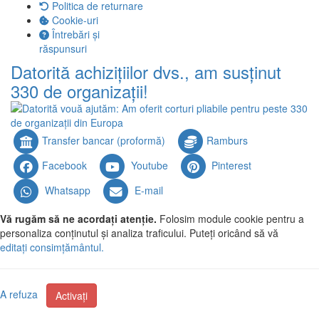
Politica de returnare
Cookie-uri
Întrebări și
răspunsuri
Datorită achizițiilor dvs., am susținut
330 de organizații!
Transfer bancar (proformă)
Ramburs
Facebook
Youtube
Pinterest
Whatsapp
E-mail
Vă rugăm să ne acordați atenție.
Folosim module cookie pentru a
personaliza conținutul și analiza traficului. Puteți oricând să vă
editați consimțământul.
A refuza
Activați