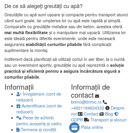
De ce să alegeți greutăți cu apă?
Greutățile cu apă sunt ușoare și compacte pentru transport atunci
când sunt goale, iar umplerea lor cu apă este rapidă și simplă.
Comparativ cu greutățile metalice sau din beton, acestea oferă
mai multă flexibilitate
și o manipulare mai ușoară. Utilizarea lor
este ideală pentru diferite evenimente, unde este necesară
asigurarea
stabilității corturilor pliabile
fără complicații
suplimentare la montaj.
Indiferent dacă planificați să utilizați cortul în aer liber, la o nuntă
sau un eveniment sportiv, greutățile cu apă reprezintă o
soluție
practică și eficientă pentru a asigura încărcătura sigură a
corturilor pliabile
.
Informaţii
Informaţii de
contact
Înregistrare (cont de
reduceri)
brimo@brimo.ro
Autentificare (cont de
+4921194624332
Despre
reduceri)
noi
Contact
Blog
Piese de schimb
GDPR
Transport și stocuri
pentru acoperiș și cadru
Plata online
Termene și condiții