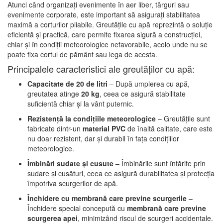
Atunci când organizați evenimente în aer liber, târguri sau
evenimente corporate, este important să asigurați stabilitatea
maximă a corturilor pliabile. Greutățile cu apă reprezintă o soluție
eficientă și practică, care permite fixarea sigură a construcției,
chiar și în condiții meteorologice nefavorabile, acolo unde nu se
poate fixa cortul de pământ sau lega de acesta.
Principalele caracteristici ale greutăților cu apă:
Capacitate de 20 de litri
– După umplerea cu apă,
greutatea atinge
20 kg
, ceea ce asigură stabilitate
suficientă chiar și la vânt puternic.
Rezistență la condițiile meteorologice
– Greutățile sunt
fabricate dintr-un
material PVC
de înaltă calitate, care este
nu doar rezistent, dar și durabil în fața condițiilor
meteorologice.
Îmbinări sudate și cusute
– Îmbinările sunt întărite prin
sudare și cusături, ceea ce asigură durabilitatea și protecția
împotriva scurgerilor de apă.
Închidere cu membrană care previne scurgerile
–
Închidere special concepută cu
membrană care previne
scurgerea apei
, minimizând riscul de scurgeri accidentale.