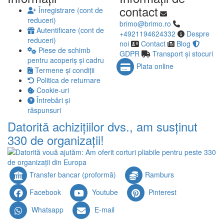
contact
Înregistrare (cont de
reduceri)
brimo@brimo.ro
Autentificare (cont de
+4921194624332
Despre
reduceri)
noi
Contact
Blog
Piese de schimb
GDPR
Transport și stocuri
pentru acoperiș și cadru
Plata online
Termene și condiții
Politica de returnare
Cookie-uri
Întrebări și
răspunsuri
Datorită achizițiilor dvs., am susținut
330 de organizații!
Transfer bancar (proformă)
Ramburs
Facebook
Youtube
Pinterest
Whatsapp
E-mail