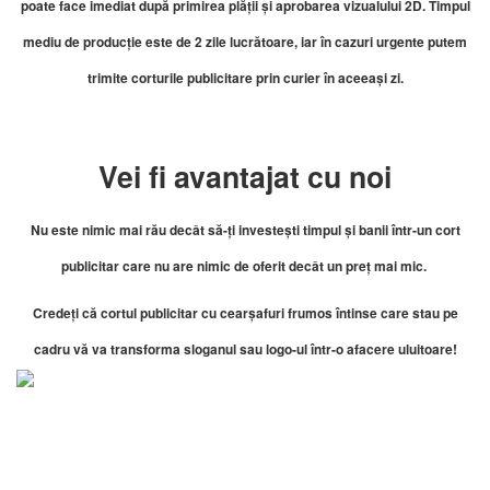
poate face imediat după primirea plății și aprobarea vizualului 2D. Timpul
mediu de producție este de 2 zile lucrătoare, iar în cazuri urgente putem
trimite corturile publicitare prin curier în aceeași zi.
Vei fi avantajat cu noi
Nu este nimic mai rău decât să-ți investești timpul și banii într-un cort
publicitar care nu are nimic de oferit decât un preț mai mic.
Credeți că cortul publicitar cu cearșafuri frumos întinse care stau pe
cadru vă va transforma sloganul sau logo-ul într-o afacere uluitoare!