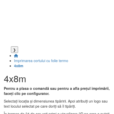
❯
Imprimarea cortului cu folie termo
4x8m
4x8m
Pentru a plasa o comandă sau pentru a afla prețul imprimării,
faceți clic pe configurator.
Selectați locația și dimensiunea tipăririi. Apoi atribuiți un logo sau
text locului selectat pe care doriți să îl tipăriți.
În termen de 24 de ore veți primi o vizualizare 2D pe care o puteți