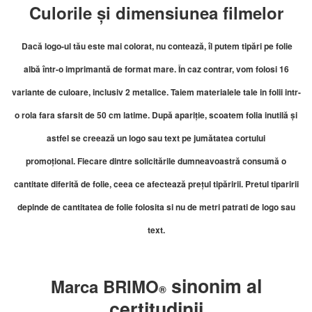
Culorile și dimensiunea filmelor
Dacă logo-ul tău este mai colorat, nu contează, îl putem tipări pe folie
albă într-o imprimantă de format mare. În caz contrar, vom folosi 16
variante de culoare, inclusiv 2 metalice.
Taiem materialele tale in folii intr-
o rola fara sfarsit de 50 cm latime. După apariție, scoatem folia inutilă și
astfel se creează un logo sau text pe jumătatea cortului
promoțional.
Fiecare dintre solicitările dumneavoastră consumă o
cantitate diferită de folie, ceea ce afectează prețul tipăririi. Pretul tiparirii
depinde de cantitatea de folie folosita si nu de metri patrati de logo sau
text.
sinonim al
Marca BRIMO
®
certitudinii