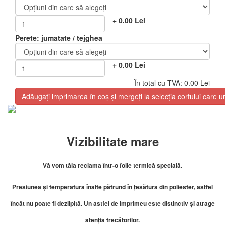
+
0.00
Lei
Perete: jumatate / tejghea
+
0.00
Lei
În total cu TVA:
0.00
Lei
Adăugați imprimarea în coș și mergeți la selecția cortului care
Vizibilitate mare
Vă vom tăia reclama într-o folie termică specială.
Presiunea și temperatura înalte pătrund în țesătura din poliester, astfel
încât nu poate fi dezlipită.
Un astfel de imprimeu este distinctiv și atrage
atenția trecătorilor.