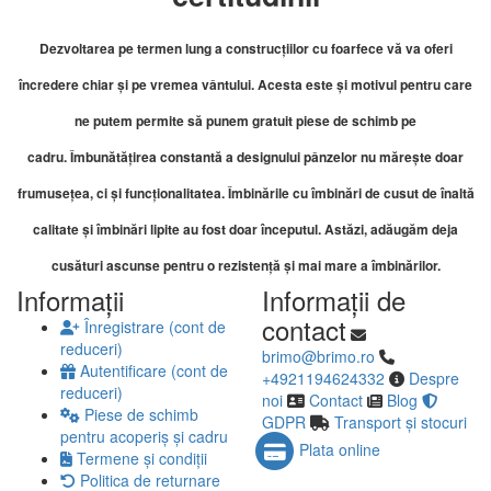
Dezvoltarea pe termen lung a construcțiilor cu foarfece vă va oferi
încredere chiar și pe vremea vântului. Acesta este și motivul pentru care
ne putem permite să punem gratuit piese de schimb pe
cadru.
Îmbunătățirea constantă a designului pânzelor nu mărește doar
frumusețea, ci și funcționalitatea. Îmbinările cu îmbinări de cusut de înaltă
calitate și îmbinări lipite au fost doar începutul. Astăzi, adăugăm deja
cusături ascunse pentru o rezistență și mai mare a îmbinărilor.
Informaţii
Informaţii de
contact
Înregistrare (cont de
reduceri)
brimo@brimo.ro
Autentificare (cont de
+4921194624332
Despre
reduceri)
noi
Contact
Blog
Piese de schimb
GDPR
Transport și stocuri
pentru acoperiș și cadru
Plata online
Termene și condiții
Politica de returnare