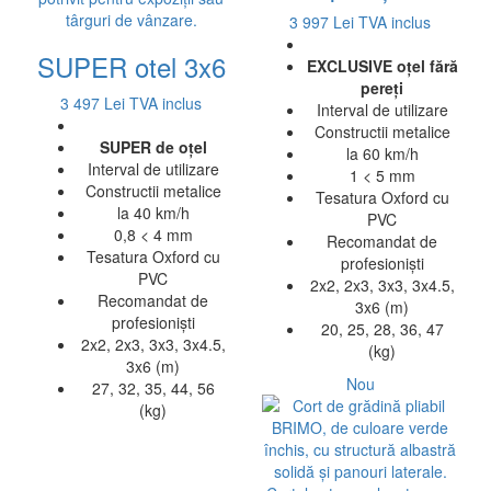
3 997 Lei
TVA inclus
SUPER otel 3x6
EXCLUSIVE oțel fără
pereți
3 497 Lei
TVA inclus
Interval de utilizare
Constructii metalice
SUPER de oțel
la 60 km/h
Interval de utilizare
1 < 5 mm
Constructii metalice
Tesatura Oxford cu
la 40 km/h
PVC
0,8 < 4 mm
Recomandat de
Tesatura Oxford cu
profesioniști
PVC
2x2, 2x3, 3x3, 3x4.5,
Recomandat de
3x6 (m)
profesioniști
20, 25, 28, 36, 47
2x2, 2x3, 3x3, 3x4.5,
(kg)
3x6 (m)
Nou
27, 32, 35, 44, 56
(kg)