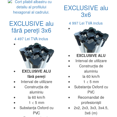
EXCLUSIVE alu
3x6
EXCLUSIVE alu
4 997 Lei
TVA inclus
fără pereți 3x6
4 497 Lei
TVA inclus
EXCLUSIVE ALU
Interval de utilizare
Construcția de
EXCLUSIVE ALU
aluminiu
fără pereți
la 60 km/h
Interval de utilizare
1 < 5 mm
Construcția de
Substanța Oxford cu
aluminiu
PVC
la 60 km/h
Recomandat de
1 < 5 mm
profesioniști
Substanța Oxford cu
2x2, 2x3, 3x3, 3x4.5,
PVC
3x6 (m)