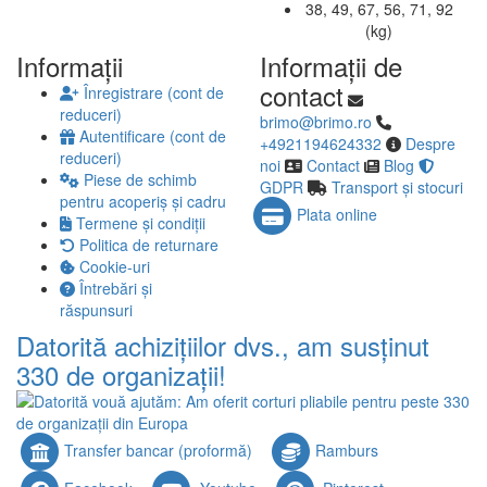
38, 49, 67, 56, 71, 92
(kg)
Informaţii
Informaţii de
contact
Înregistrare (cont de
reduceri)
brimo@brimo.ro
Autentificare (cont de
+4921194624332
Despre
reduceri)
noi
Contact
Blog
Piese de schimb
GDPR
Transport și stocuri
pentru acoperiș și cadru
Plata online
Termene și condiții
Politica de returnare
Cookie-uri
Întrebări și
răspunsuri
Datorită achizițiilor dvs., am susținut
330 de organizații!
Transfer bancar (proformă)
Ramburs