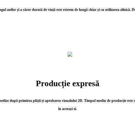
gul anilor și a căror durată de viață este extrem de lungă chiar și cu utilizarea zilnică.
Du
Producție expresă
iat după primirea plății și aprobarea vizualului 2D. Timpul mediu de producție este de 2
în aceeași zi.