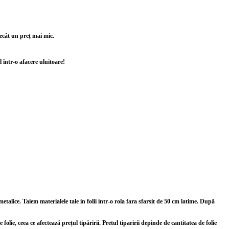
 decât un preț mai mic.
 într-o afacere uluitoare!
metalice.
Taiem materialele tale in folii intr-o rola fara sfarsit de 50 cm latime. După
olie, ceea ce afectează prețul tipăririi. Pretul tiparirii depinde de cantitatea de folie