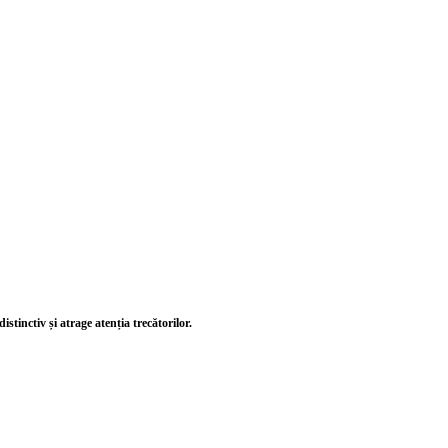
stinctiv și atrage atenția trecătorilor.