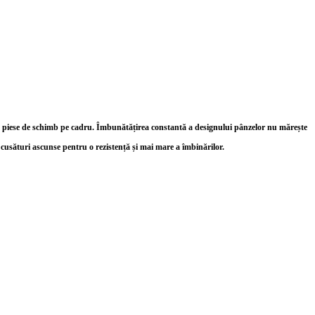
t piese de schimb pe cadru.
Îmbunătățirea constantă a designului pânzelor nu mărește
a cusături ascunse pentru o rezistență și mai mare a îmbinărilor.