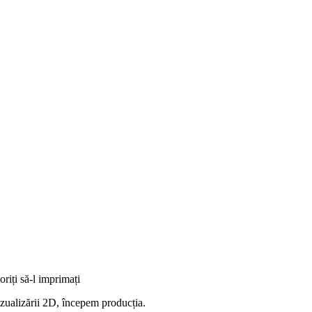
riți să-l imprimați
izualizării 2D, începem producția.