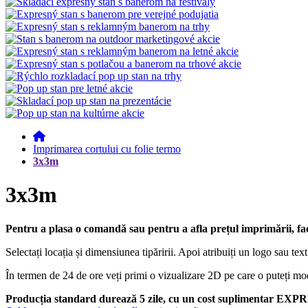
Imprimarea cortului cu folie termo
3x3m
3x3m
Pentru a plasa o comandă sau pentru a afla prețul imprimării, face
Selectați locația și dimensiunea tipăririi. Apoi atribuiți un logo sau text l
În termen de 24 de ore veți primi o vizualizare 2D pe care o puteți modi
Producția standard durează 5 zile, cu un cost suplimentar EXPRE