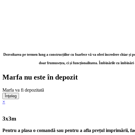
Dezvoltarea pe termen lung a construcțiilor cu foarfece vă va oferi încredere chiar ș
doar frumusețea, ci și funcționalitatea. Îmbinările cu îmbinări 
Marfa nu este în depozit
Marfa va fi depozitată
Înţeleg
×
3x3m
Pentru a plasa o comandă sau pentru a afla prețul imprimării, face