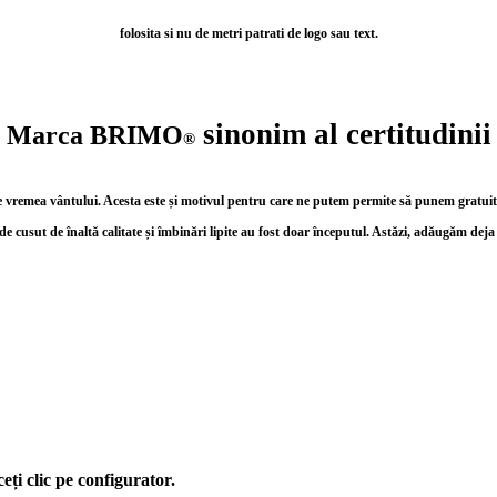
folosita si nu de metri patrati de logo sau text.
sinonim al certitudinii
Marca BRIMO
®
i pe vremea vântului. Acesta este și motivul pentru care ne putem permite să punem gratui
de cusut de înaltă calitate și îmbinări lipite au fost doar începutul. Astăzi, adăugăm dej
ți clic pe configurator.