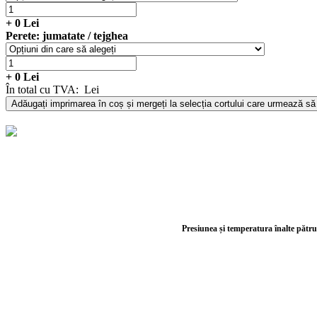
+
0
Lei
Perete: jumatate / tejghea
+
0
Lei
În total cu TVA:
Lei
Adăugați imprimarea în coș și mergeți la selecția cortului care urmează s
Presiunea și temperatura înalte pătrund