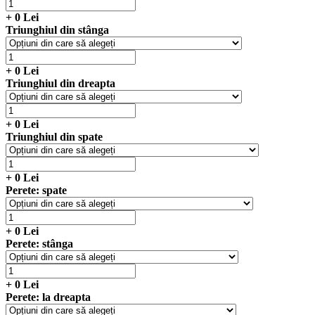
+
0
Lei
Triunghiul din stânga
+
0
Lei
Triunghiul din dreapta
+
0
Lei
Triunghiul din spate
+
0
Lei
Perete: spate
+
0
Lei
Perete: stânga
+
0
Lei
Perete: la dreapta