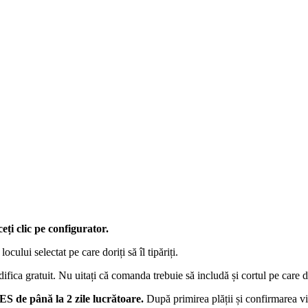
ți clic pe configurator.
ocului selectat pe care doriți să îl tipăriți.
fica gratuit. Nu uitați că comanda trebuie să includă și cortul pe care do
S de până la 2 zile lucrătoare.
După primirea plății și confirmarea v