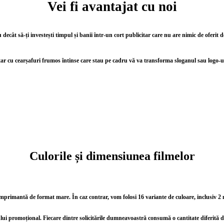
Vei fi avantajat cu noi
decât să-ți investești timpul și banii într-un cort publicitar care nu are nimic de oferit
tar cu cearșafuri frumos întinse care stau pe cadru vă va transforma sloganul sau logo-ul
Culorile și dimensiunea filmelor
 imprimantă de format mare. În caz contrar, vom folosi 16 variante de culoare, inclusiv 2 
tului promoțional.
Fiecare dintre solicitările dumneavoastră consumă o cantitate diferită de f