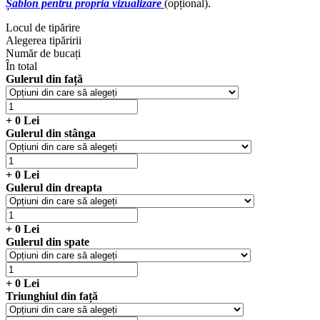
Șablon pentru propria vizualizare
(opțional).
Locul de tipărire
Alegerea tipăririi
Număr de bucați
În total
Gulerul din față
+
0
Lei
Gulerul din stânga
+
0
Lei
Gulerul din dreapta
+
0
Lei
Gulerul din spate
+
0
Lei
Triunghiul din față